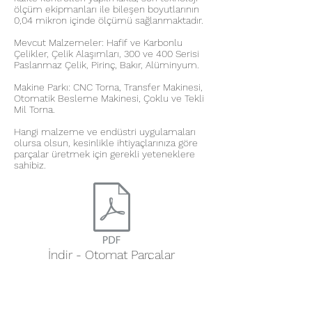
ölçüm ekipmanları ile bileşen boyutlarının
0,04 mikron içinde ölçümü sağlanmaktadır.
Mevcut Malzemeler: Hafif ve Karbonlu
Çelikler, Çelik Alaşımları, 300 ve 400 Serisi
Paslanmaz Çelik, Pirinç, Bakır, Alüminyum.
Makine Parkı: CNC Torna, Transfer Makinesi,
Otomatik Besleme Makinesi, Çoklu ve Tekli
Mil Torna.
Hangi malzeme ve endüstri uygulamaları
olursa olsun, kesinlikle ihtiyaçlarınıza göre
parçalar üretmek için gerekli yeteneklere
sahibiz.
İndir - Otomat Parçalar
GERİ