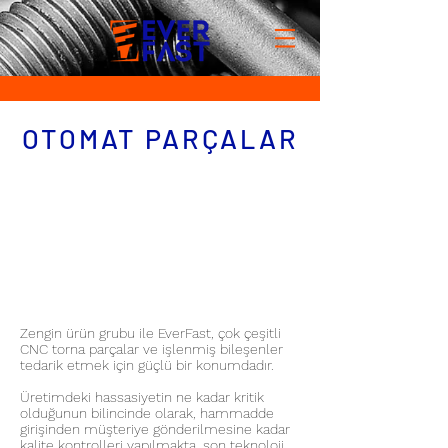
OTOMAT PARÇALAR
Zengin ürün grubu ile EverFast, çok çeşitli
CNC torna parçalar ve işlenmiş bileşenler
tedarik etmek için güçlü bir konumdadır.
Üretimdeki hassasiyetin ne kadar kritik
olduğunun bilincinde olarak, hammadde
girişinden müşteriye gönderilmesine kadar
kalite kontrolleri yapılmakta, son teknoloji