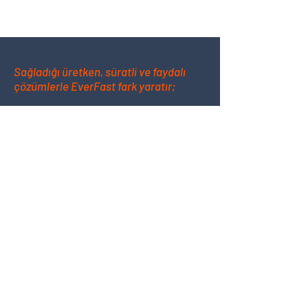
Sağladığı üretken, süratli ve faydalı
çözümlerle EverFast fark yaratır;
Esnek sipariş adetleri
Optik ayıklama imkanı
Kalite kayıt ve dökümantasyon (PPAP,
ISIR, IMDS, VDA..)
Hızlı Teslimat
Satış sonrası destek
Özel etiket tasarımı ve tercih
edeceğiniz paketleme miktarı