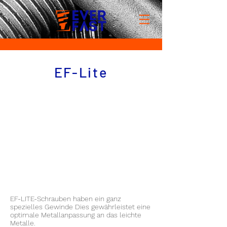
EF-Lite
EF-LITE-Schrauben haben ein ganz
spezielles Gewinde Dies gewährleistet eine
optimale Metallanpassung an das leichte
Metalle.