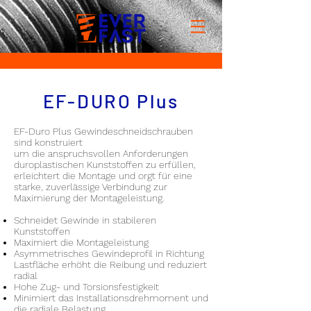
EF-DURO Plus
EF-Duro Plus Gewindeschneidschrauben
sind konstruiert
um die anspruchsvollen Anforderungen
duroplastischen Kunststoffen zu erfüllen,
erleichtert die Montage und orgt für eine
starke, zuverlässige Verbindung zur
Maximierung der Montageleistung.
Schneidet Gewinde in stabileren
Kunststoffen
Maximiert die Montageleistung
Asymmetrisches Gewindeprofil in Richtung
Lastfläche erhöht die Reibung und reduziert
radial
Hohe Zug- und Torsionsfestigkeit
Minimiert das Installationsdrehmoment und
die radiale Belastung